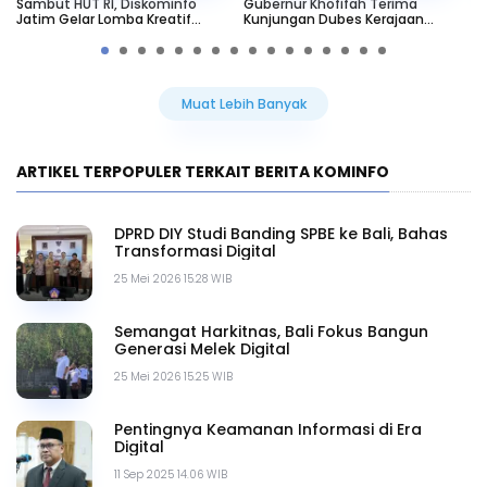
Sambut HUT RI, Diskominfo
Gubernur Khofifah Terima
Kh
Jatim Gelar Lomba Kreatif
Kunjungan Dubes Kerajaan
Tr
Berbasis AI
Maroko
Aw
Muat Lebih Banyak
ARTIKEL TERPOPULER TERKAIT BERITA KOMINFO
DPRD DIY Studi Banding SPBE ke Bali, Bahas
Transformasi Digital
25 Mei 2026 15.28 WIB
Semangat Harkitnas, Bali Fokus Bangun
Generasi Melek Digital
25 Mei 2026 15.25 WIB
Pentingnya Keamanan Informasi di Era
Digital
11 Sep 2025 14.06 WIB