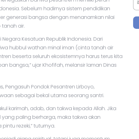
donesia. Sebelum hadirnya sistem pendidikan
kter generasi bangsa dengan menanamkan nilai
tanah air.
 Negara Kesatuan Republik Indonesia. Dari
i jiwa hubbul wathan minal iman (cinta tanah air
ren beserta seluruh ekosistemnya harus terus kita
n bangsa,” ujar Khofifah, melansir laman Dinas
us, Pengasuh Pondok Pesantren Lirboyo,
waan sebagai bekal utama seorang santri.
kul karimah, adab, dan takwa kepada Allah. Jika
al yang paling berharga, maka takwa akan
tu rezeki,” tuturnya.
enjadi ajang spiritual, tetapi juga momentum