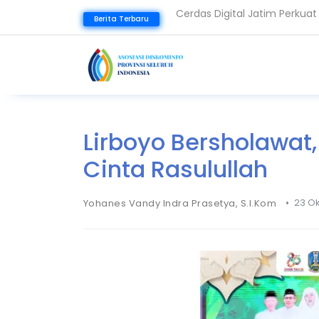
339 Peserta Ikuti SIPINTER D
Berita Terbaru
Lirboyo Bersholawat
Cinta Rasulullah
•
23 Ok
Yohanes Vandy Indra Prasetya, S.I.Kom