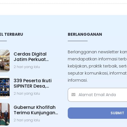
EL TERBARU
BERLANGGANAN
Berlangganan newsletter kam
Cerdas Digital
Jatim Perkuat
mendapatkan informasi ter
Literasi dan
kebijakan, praktik terbaik, s
2 hari yang lalu
Keamanan Siber
seputar komunikasi, informa
Pelajar
339 Peserta Ikuti
informasi.
SIPINTER Desa,
Perkuat PPID dan
2 hari yang lalu
Transparansi
Gubernur Khofifah
Terima Kunjungan
SUBMIT
Dubes Kerajaan
2 hari yang lalu
Maroko