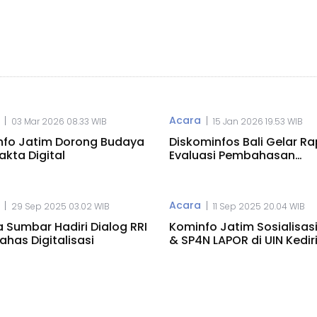
Acara
|
|
03 Mar 2026 08.33 WIB
15 Jan 2026 19.53 WIB
nfo Jatim Dorong Budaya
Diskominfos Bali Gelar R
akta Digital
Evaluasi Pembahasan
Penitipan Server
Acara
|
|
29 Sep 2025 03.02 WIB
11 Sep 2025 20.04 WIB
 Sumbar Hadiri Dialog RRI
Kominfo Jatim Sosialisasi
Bahas Digitalisasi
& SP4N LAPOR di UIN Kedir