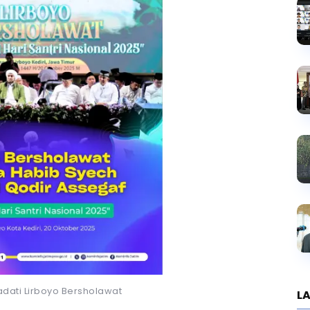
adati Lirboyo Bersholawat
LA