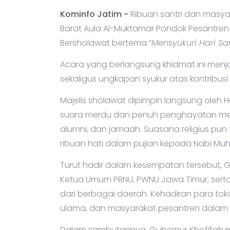
Kominfo Jatim -
Ribuan santri dan masy
Barat Aula Al-Muktamar Pondok Pesantren L
Bersholawat bertema “
Mensyukuri Hari Sa
Acara yang berlangsung khidmat ini menj
sekaligus ungkapan syukur atas kontribus
Majelis sholawat dipimpin langsung oleh 
suara merdu dan penuh penghayatan mem
alumni, dan jamaah. Suasana religius p
ribuan hati dalam pujian kepada Nabi 
Turut hadir dalam kesempatan tersebut, 
Ketua Umum PBNU, PWNU Jawa Timur, sert
dari berbagai daerah. Kehadiran para toko
ulama, dan masyarakat pesantren dalam m
Dalam sambutannya, Gubernur Khofifah 