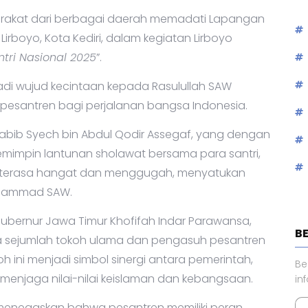
arakat dari berbagai daerah memadati Lapangan
irboyo, Kota Kediri, dalam kegiatan Lirboyo
ntri Nasional 2025
”.
adi wujud kecintaan kepada Rasulullah SAW
i pesantren bagi perjalanan bangsa Indonesia.
Habib Syech bin Abdul Qodir Assegaf, yang dengan
impin lantunan sholawat bersama para santri,
un terasa hangat dan menggugah, menyatukan
Muhammad SAW.
Gubernur Jawa Timur Khofifah Indar Parawansa,
B
a sejumlah tokoh ulama dan pengasuh pesantren
h ini menjadi simbol sinergi antara pemerintah,
Be
enjaga nilai-nilai keislaman dan kebangsaan.
in
menegaskan bahwa pesantren memiliki peran