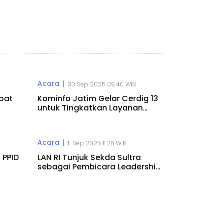
Acara
|
30 Sep 2025 09.40 WIB
apat
Kominfo Jatim Gelar Cerdig 13
untuk Tingkatkan Layanan
Publik
Acara
|
11 Sep 2025 11.26 WIB
 PPID
LAN RI Tunjuk Sekda Sultra
i
sebagai Pembicara Leadership
Talks