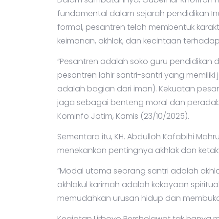
fundamental dalam sejarah pendidikan In
formal, pesantren telah membentuk kara
keimanan, akhlak, dan kecintaan terhadap 
“Pesantren adalah soko guru pendidikan di
pesantren lahir santri-santri yang memilik
adalah bagian dari iman). Kekuatan pesant
jaga sebagai benteng moral dan peradaba
Kominfo Jatim, Kamis (23/10/2025).
Sementara itu, KH. Abdulloh Kafabihi Mahr
menekankan pentingnya akhlak dan ketak
“Modal utama seorang santri adalah akhla
akhlakul karimah adalah kekayaan spiritu
memudahkan urusan hidup dan membuka pin
Kegiatan Lirboyo Bersholawat tak hanya m