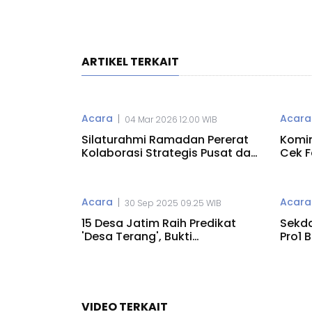
ARTIKEL TERKAIT
Acara
Acara
|
04 Mar 2026 12.00 WIB
Silaturahmi Ramadan Pererat
Komi
Kolaborasi Strategis Pusat dan
Cek F
Daerah
Acara
Acara
|
30 Sep 2025 09.25 WIB
15 Desa Jatim Raih Predikat
Sekda
'Desa Terang', Bukti
Pro1 
Transparansi
VIDEO TERKAIT