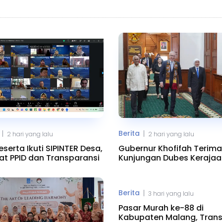
Berita
|
|
2 hari yang lalu
2 hari yang lalu
eserta Ikuti SIPINTER Desa,
Gubernur Khofifah Terima
at PPID dan Transparansi
Kunjungan Dubes Kerajaa
Maroko
Berita
|
3 hari yang lalu
Pasar Murah ke-88 di
Kabupaten Malang, Trans