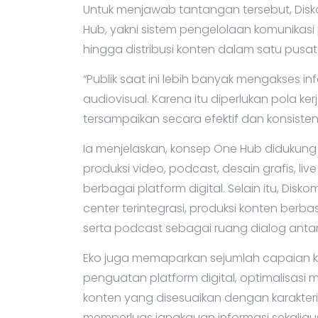
Untuk menjawab tantangan tersebut, Di
Hub, yakni sistem pengelolaan komunikasi
hingga distribusi konten dalam satu pusat 
“Publik saat ini lebih banyak mengakses in
audiovisual. Karena itu diperlukan pola k
tersampaikan secara efektif dan konsisten,”
Ia menjelaskan, konsep One Hub didukung be
produksi video, podcast, desain grafis, liv
berbagai platform digital. Selain itu, D
center terintegrasi, produksi konten berba
serta podcast sebagai ruang dialog anta
Eko juga memaparkan sejumlah capaian kom
penguatan platform digital, optimalisas
konten yang disesuaikan dengan karakteris
memperluas jangkauan informasi sekaligu