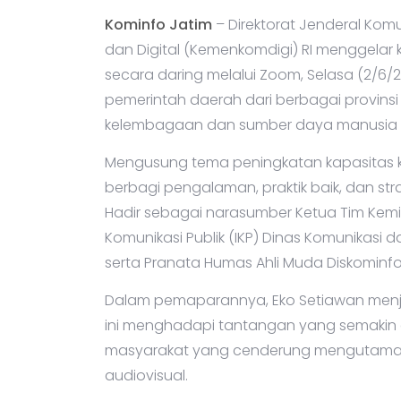
Kominfo Jatim
– Direktorat Jenderal Kom
dan Digital (Kemenkomdigi) RI menggela
secara daring melalui Zoom, Selasa (2/6/202
pemerintah daerah dari berbagai provin
kelembagaan dan sumber daya manusia (S
Mengusung tema peningkatan kapasitas k
berbagi pengalaman, praktik baik, dan stra
Hadir sebagai narasumber Ketua Tim Kem
Komunikasi Publik (IKP) Dinas Komunikasi d
serta Pranata Humas Ahli Muda Diskominfoti
Dalam pemaparannya, Eko Setiawan menje
ini menghadapi tantangan yang semakin d
masyarakat yang cenderung mengutamakan
audiovisual.