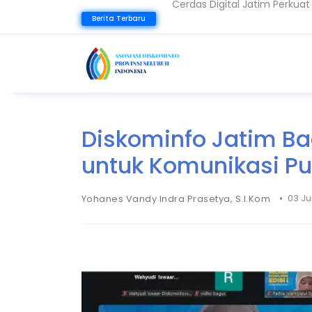
339 Peserta Ikuti SIPINTER D
Berita Terbaru
Gubernur Khofifah Terima K
Diskominfo Jatim Ba
untuk Komunikasi Pu
•
03 Ju
Yohanes Vandy Indra Prasetya, S.I.Kom