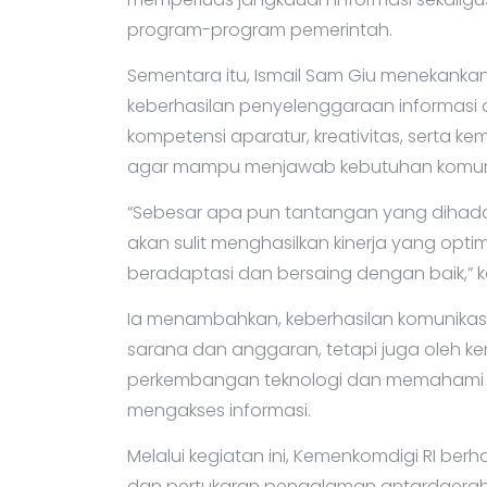
program-program pemerintah.
Sementara itu, Ismail Sam Giu menekanka
keberhasilan penyelenggaraan informasi d
kompetensi aparatur, kreativitas, serta k
agar mampu menjawab kebutuhan komuni
“Sebesar apa pun tantangan yang dihada
akan sulit menghasilkan kinerja yang op
beradaptasi dan bersaing dengan baik,” 
Ia menambahkan, keberhasilan komunikasi 
sarana dan anggaran, tetapi juga oleh 
perkembangan teknologi dan memahami 
mengakses informasi.
Melalui kegiatan ini, Kemenkomdigi RI ber
dan pertukaran pengalaman antardaerah